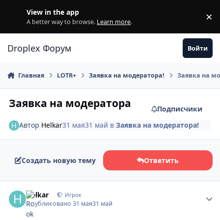
Перейти к содержанию
View in the app
×
Di
A better way to browse.
Learn more
.
Droplex Форум
Войти
Главная
LOTR+
Заявка на модератора!
Заявка на м
Заявка на модератора
Подписчики
Автор
Helkar
31 мая
31 май
в
Заявка на модератора!
Создать новую тему
Ответить
Helkar
Игрок
Опубликовано
31 мая
31 май