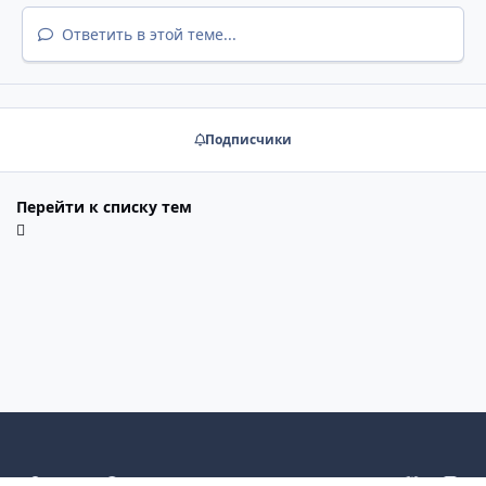
Ответить в этой теме...
Подписчики
Перейти к списку тем
Light Mode
Dark Mode
System Preference
d
v