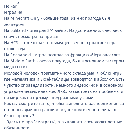
Helkar
Играл на:
На Minecraft Only - больше года, из них полгода был
хелпером.
На Loliland - отыграл 3/4 вайпа. Из достижений: снёс весь
спаун, несмотря на приват.
На HCS - тоже играл, преимущественно в роли хелпера,
около года.
На Enchanold - играл полгода за фракцию «Черновласов».
На Middle Earth - около полугода, был в основном тестером
мода LOTR+.
Молодой человек прагматичного склада ума. Люблю игры,
где математика и Excel-таблицы возводятся в абсолют. Есть
чувство справедливости, немного лидерских и в основном
управленческих навыков. Люблю смотреть на проблемы и
на мир как на призму - под разными углами.
Как вы смотрите на то, чтобы выполнять распоряжения со
стороны администрации или уполномоченного лица во
благо проекта?
- Здесь не про "смотреть", а выполнять свои должностные
обязанности.