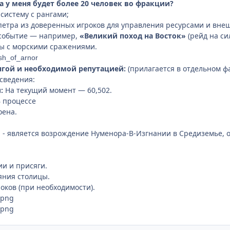
да у меня будет более 20 человек во фракции?
систему с рангами;
етра из доверенных игроков для управления ресурсами и вне
событие — например,
«Великий поход на Восток»
(рейд на с
цы с морскими сражениями.
sh_of_arnor
ягой и необходимой репутацией:
(прилагается в отдельном ф
сведения:
:
На текущий момент — 60,502.
 процессе
оена.
 - является возрождение Нуменора-В-Изгнании в Средиземье,
и и присяги.
ояния столицы.
оков (при необходимости).