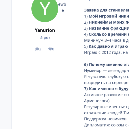
Заявка для становл
1)
Мой игровой никн
2)
Никнеймы моих по
3)
Название фракции,
Yanurion
4)
Сколько времени 
Игрок
Минимум 3–4 часа в д
5)
Как давно я играю
2
0
сообщения
Репутация
Играю с 2012 года, на
6) Почему именно эт
Нуменор — легендарно
Я чувствую глубокую с
возродить на сервере
7) Как именно я буд
Активное развитие ст
Арменелоса).
Регулярные ивенты: ц
отражение «людей Тьм
Поддержка новичков: 
Дипломатия: союзы с 