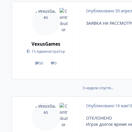
Опубликовано
30 апре
ЗАЯВКА НА РАССМОТ
VexusGames
Гл Администратор
50
0
сообщения
Репутация
3 недели спустя...
Опубликовано
16 мая
1
ОТКЛОНЕНО
Игрок долгое время н