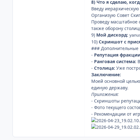
8) Что я сделаю, ког
Введу иерархическую 
Организую Совет Скип
Проведу масштабное 
также оборону столи
9)
Мой дискорд:
yanu
10)
Скриншот с прис
### Дополнительные 
-
Репутация фракции
-
Ранговая система:
В
-
Столица:
Уже постр
Заключение:
Моей основной целью
единую державу.
Приложения:
- Скриншоты репутаци
- Фото текущего сост
- Рекомендации от игр