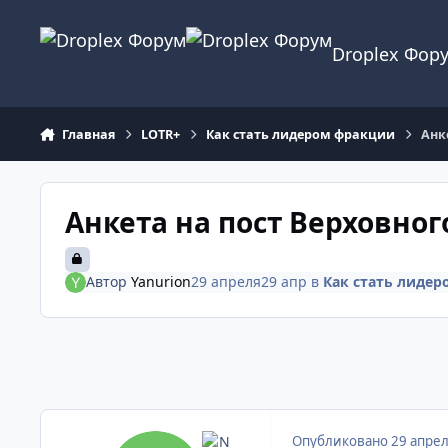
Перейти к содержанию
Droplex Фор
Главная
LOTR+
Как стать лидером фракции
Анк
Анкета на пост Верховно
Автор
Yanurion
29 апреля
29 апр
в
Как стать лиде
Опубликовано
29 апре