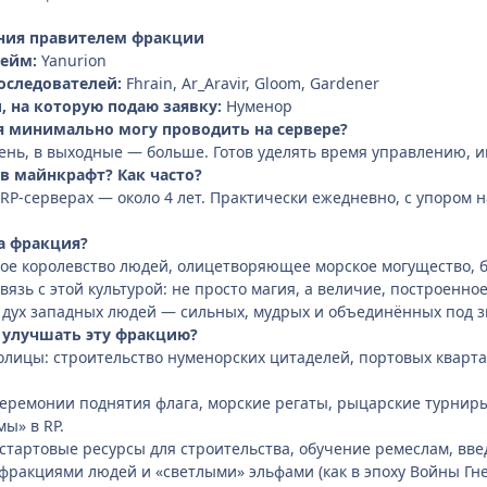
ения правителем фракции
ейм:
Yanurion
следователей:
Fhrain, Ar_Aravir, Gloom, Gardener
 на которую подаю заявку:
Нуменор
я минимально могу проводить на сервере?
ень, в выходные — больше. Готов уделять время управлению, 
 в майнкрафт? Как часто?
 RP-серверах — около 4 лет. Практически ежедневно, с упором 
а фракция?
е королевство людей, олицетворяющее морское могущество, бл
вязь с этой культурой: не просто магия, а величие, построенно
 дух западных людей — сильных, мудрых и объединённых под 
у улучшать эту фракцию?
олицы: строительство нуменорских цитаделей, портовых квартал
еремонии поднятия флага, морские регаты, рыцарские турниры
ы» в RP.
стартовые ресурсы для строительства, обучение ремеслам, вве
фракциями людей и «светлыми» эльфами (как в эпоху Войны Гнев