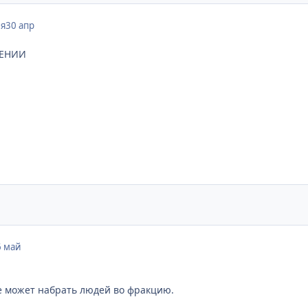
ля
30 апр
РЕНИИ
6 май
е может набрать людей во фракцию.