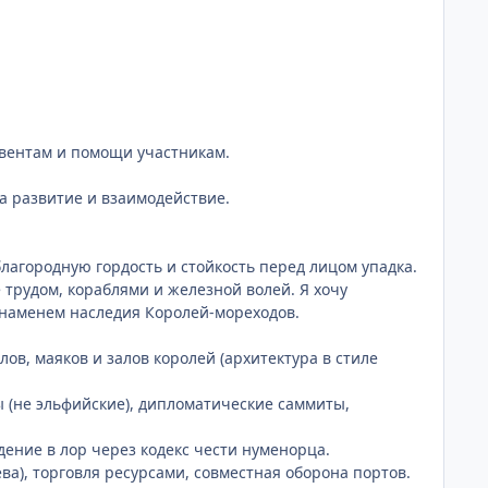
ивентам и помощи участникам.
на развитие и взаимодействие.
агородную гордость и стойкость перед лицом упадка.
е трудом, кораблями и железной волей. Я хочу
знаменем наследия Королей-мореходов.
ов, маяков и залов королей (архитектура в стиле
 (не эльфийские), дипломатические саммиты,
дение в лор через кодекс чести нуменорца.
а), торговля ресурсами, совместная оборона портов.