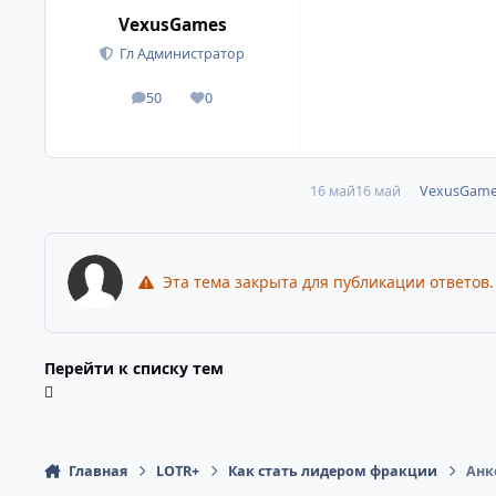
VexusGames
Гл Администратор
50
0
сообщения
Репутация
16 май
16 май
VexusGam
Эта тема закрыта для публикации ответов.
Перейти к списку тем
Главная
LOTR+
Как стать лидером фракции
Анк