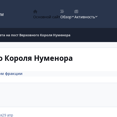
ум
Основной сайт
Обзор
Активность
ета на пост Верховного Короля Нуменора
го Короля Нуменора
ром фракции
ля
29 апр