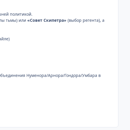
шней политикой.
илы тьмы) или
«Совет Скипетра»
(выбор регента), а
айле)
 объединения Нуменора/Арнора/Гондора/Умбара в