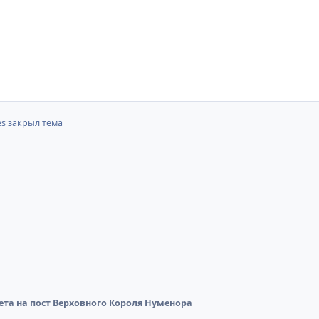
es
закрыл тема
ета на пост Верховного Короля Нуменора